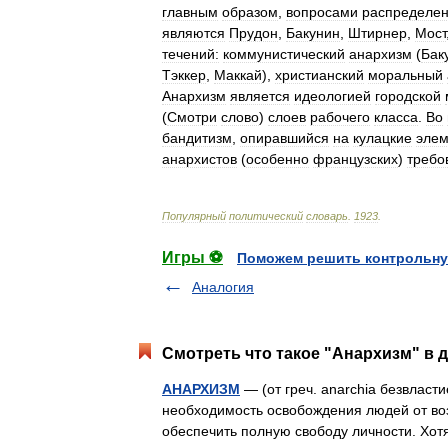
главным
образом
,
вопросами
распределе
являются
Прудон
,
Бакунин
,
Штирнер
,
Мост
течений:
коммунистический
анархизм
(
Бак
Тэккер
,
Маккай
),
христианский
моральный
Анархизм
является
идеологией
городской
(
Смотри
слово
)
слоев
рабочего
класса
.
Во
бандитизм
,
опиравшийся
на
кулацкие
эле
анархистов
(
особенно
французских
)
требо
Популярный
политический
словарь
.
1923
.
Игры ⚽
Поможем решить контрольну
Аналогия
Смотреть что такое "Анархизм" в д
АНАРХИЗМ
— (от греч. anarchia безвласт
необходимость освобождения людей от воз
обеспечить полную свободу личности. Хо