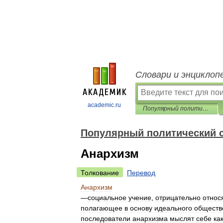
Словари и энциклоп
academic.ru
Популярный политический словарь
Популярный политический 
Анархизм
Толкование
Перевод
Анархизм
—
социальное
учение
,
отрицательно
относ
полагающее
в
основy
идеального
обществ
последователи
анархизма
мыслят
себе
ка