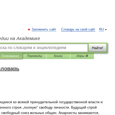
Запомнить сайт
Словарь на свой сайт
RU
едии на Академике
Найти!
Толкования
Переводы
Книги
Игры ⚽
словарь
ящееся
ко
всякой
принудительной
государственной
власти
и
енного
строя
„
полную
"
свободу
личности
.
Будущий
строй
к
свободный
союз
вольных
общин
.
Анархисты
занимаются
,