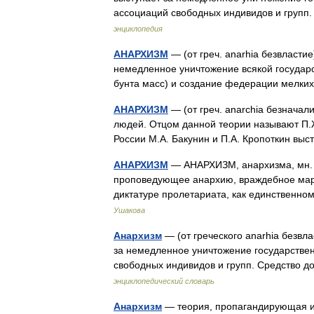
ассоциаций свободных индивидов и груп
энциклопедия
АНАРХИЗМ
— (от греч. anarhia безвласти
немедленное уничтожение всякой государст
бунта масс) и создание федерации мел
АНАРХИЗМ
— (от греч. anarchia безначал
людей. Отцом данной теории называют П.Ж
России М.А. Бакунин и П.А. Кропоткин в
АНАРХИЗМ
— АНАРХИЗМ, анархизма, мн. н
проповедующее анархию, враждебное марк
диктатуре пролетариата, как единственн
Ушакова
Анархизм
— (от греческого anarhia безвл
за немедленное уничтожение государстве
свободных индивидов и групп. Средство
энциклопедический словарь
Анархизм
— теория, пропагандирующая ид