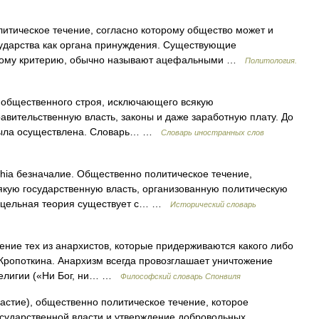
итическое течение, согласно которому общество может и
сударства как органа принуждения. Существующие
ному критерию, обычно называют ацефальными …
Политология.
я общественного строя, исключающего всякую
равительственную власть, законы и даже заработную плату. До
е была осуществлена. Словарь… …
Словарь иностранных слов
rchia безначалие. Общественно политическое течение,
ую государственную власть, организованную политическую
ак цельная теория существует с… …
Исторический словарь
ие тех из анархистов, которые придерживаются какого либо
Кропоткина. Анархизм всегда провозглашает уничтожение
 религии («Ни Бог, ни… …
Философский словарь Спонвиля
ластие), общественно политическое течение, которое
осударственной власти и утверждение добровольных