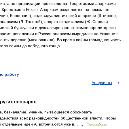
ния
,
а
не
организации
производства
.
Теоретиками
анархизма
,
Кропоткин
и
Реклю
.
Анархизм
разделяется
на
несколько
унин
,
Кропоткин
),
индивидуалистический
анархизм
(
Штирнер
,
анархизм
(
Л
.
Толстой
),
анархо
-
синдикализм
(
Ж
.
Сорель
).
мелкой
буржуазии
и
деклассированных
люмпенпролетарских
время
революции
в
России
анархизм
выродился
на
Украине
в
менты
деревни
(
махновщина
).
Во
время
войны
громадная
часть
вала
воины
до
победного
конца
.
ю работу
Анархисты
ругих словарях:
ие, безначалие) учение, пытающееся обосновать
действия всех разновидностей общественной власти, чтобы
тя отдельные идеи А. встречаются уже в… …
Философская