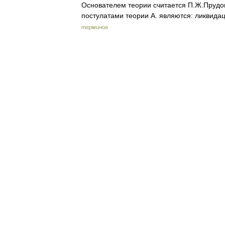
Основателем теории считается П.Ж.Прудон
постулатами теории А. являются: ликвид
терминов