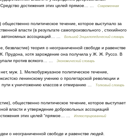
п. Средство достижения этих целей прямое… …
Современная
е) общественно политическое течение, которое выступало за
венной власти (в результате самопроизвольного , стихийного
ких автономных ассоциаций… …
Большой Энциклопедический словарь
ие, безвластие) теория о неограниченной свободе и равенстве
. Прудона, хотя зарождение она получила у Ж. Ж. Руссо. В
ыступали против всякого… …
Экономический словарь
ет, муж. 1. Мелкобуржуазное политическое течение,
систско ленинскому учению о пролетарской революции и
ом пути к уничтожению классов и отмиранию …
Толковый словарь
астие), общественно политическое течение, которое выступает
нной власти и утверждение добровольных ассоциаций
 достижения этих целей “прямое… …
Иллюстрированный
еи о неограниченной свободе и равенстве людей.