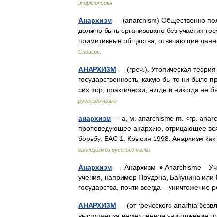
энциклопедия
Анархизм
— (anarchism) Общественно пол
должно быть организовано без участия го
примитивные общества, отвечающие дан
Словарь.
АНАРХИЗМ
— (греч.). Утопическая теори
государственность, какую бы то ни было п
сих пор, практически, нигде и никогда н
русского языка
анархизм
— а, м. anarchisme m. <гр. ana
проповедующее анархию, отрицающее всяк
борьбу. БАС 1. Крысин 1998. Анархизм к
галлицизмов русского языка
Анархизм
— Анархизм ♦ Anarchisme Учен
учения, например Прудона, Бакунина или 
государства, почти всегда – уничтожение
АНАРХИЗМ
— (от греческого anarhia безв
выступает за немедленное уничтожение г